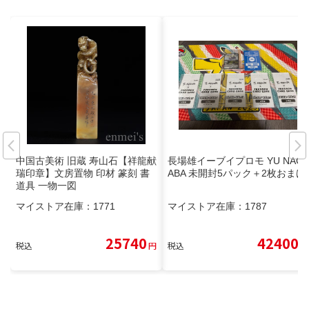
中国古美術 旧蔵 寿山石【祥龍献
長場雄イーブイプロモ YU NAG
瑞印章】文房置物 印材 篆刻 書
ABA 未開封5パック＋2枚おまけ
道具 一物一図
マイストア在庫：
1771
マイストア在庫：
1787
25740
42400
税込
円
税込
円