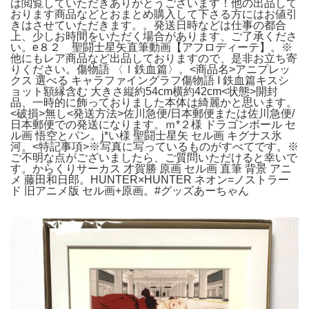
は閲覧していただきありがとうございます！他の出品して
おります商品などとおまとめ購入して下さる方にはお値引
きはさせていただきます。。発送日時などは仕事の都合
上、少しお時間をいただく場合があります、ご了承くださ
い。e８２ 聖闘士星矢直筆動画【アフロディーテ】。※
他にもレア商品など出品しておりますので、是非お立ち寄
りください。傷物語 〈Ⅰ鉄血篇〉。<商品名>アニプレッ
クス 選べる キャラファイングラフ傷物語 I 鉄血篇キスシ
ョット額縁含む 大きさ縦約54cm横約42cm<状態>開封
品、一時的に飾っておりました本体は綺麗かと思います。
<破損>無し<発送方法>佐川急便/日本郵便または佐川急便/
日本郵便での発送になります。ｍ*２様 ドラゴンボール セ
ル画 悟空とパン。j*い様 聖闘士星矢 セル画 キグナス氷
河。<特記事項>※写真に写っているものがすべてです。※
ご不明な点がございましたら、ご質問いただけると幸いで
す。からくりサーカス 才賀勝 原画 セル画 直筆 背景 アニ
メ 藤田和日郎。HUNTER×HUNTER ネオン=ノストラー
ド 旧アニメ版 セル画+原画。#グッズあーちゃん