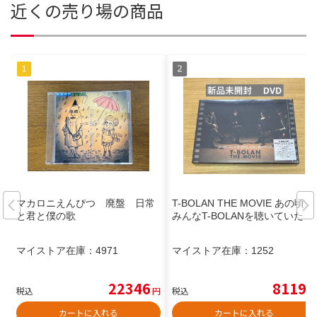
近くの売り場の商品
マカロニえんぴつ 廃盤 日常
T-BOLAN THE MOVIE あの頃、
と君と僕の歌
みんなT-BOLANを聴いていた
マイストア在庫：
4971
マイストア在庫：
1252
22346
8119
税込
円
税込
円
カートに入れる
カートに入れる