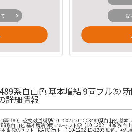
いて
受
る
3 489系白山色 基本増結 9両フル⑤ 新同】K
9の詳細情報
 9両 489。公式]鉄道模型(10-1202+10-1203489系白山色 基本+
3 489系白山色 基本増結 9両フルセット⑤【10-1202 489系 白
増結セット | KATO(カトー) 10-1202 10-1203 