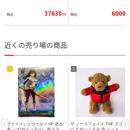
37630
6000
税込
円
税込
円
近くの売り場の商品
ヴァイスシュヴァルツ SP 迸る
ザ ノースフェイス TNF ヌプシ
炎 シズ(サイン入り) 転スラ
ベア ぬいぐるみ 赤 レッド