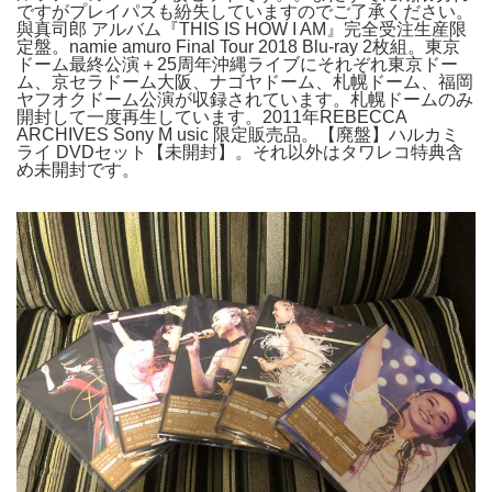
ですがプレイパスも紛失していますのでご了承ください。
與真司郎 アルバム『THIS IS HOW I AM』完全受注生産限
定盤。namie amuro Final Tour 2018 Blu-ray 2枚組。東京
ドーム最終公演＋25周年沖縄ライブにそれぞれ東京ドー
ム、京セラドーム大阪、ナゴヤドーム、札幌ドーム、福岡
ヤフオクドーム公演が収録されています。札幌ドームのみ
開封して一度再生しています。2011年REBECCA
ARCHIVES Sony M usic 限定販売品。【廃盤】ハルカミ
ライ DVDセット【未開封】。それ以外はタワレコ特典含
め未開封です。