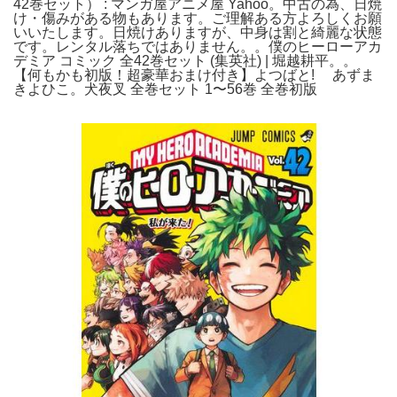
42巻セット） : マンガ屋アニメ屋 Yahoo。中古の為、日焼
け・傷みがある物もあります。ご理解ある方よろしくお願
いいたします。日焼けありますが、中身は割と綺麗な状態
です。レンタル落ちではありません。。僕のヒーローアカ
デミア コミック 全42巻セット (集英社) | 堀越耕平。。
【何もかも初版！超豪華おまけ付き】よつばと! あずま
きよひこ。犬夜叉 全巻セット 1〜56巻 全巻初版