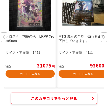
クロスタ 胡桃のあ LRPP Xro
MTG 魔女の予見 売れるまで値
ssStars
下げしていきます。
マイストア在庫：
1491
マイストア在庫：
4111
31075
93600
税込
円
税込
円
カートに入れる
カートに入れる
このカテゴリをもっと見る