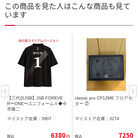
この商品を見た人はこんな商品も見て
います
【三代目JSB】JSB FOREVE
classic pro CP12ME フロアモニ
R〜ONE〜ユニフォームⅡ◆今
ター ②
市隆二
マイストア在庫：
3907
マイストア在庫：
3274
6380
7250
税込
円
税込
円