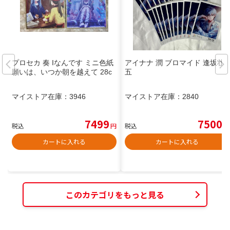
プロセカ 奏 Iなんです ミニ色紙
アイナナ 潤 ブロマイド 逢坂壮
願いは、いつか朝を越えて 28c
五
マイストア在庫：
3946
マイストア在庫：
2840
7499
7500
税込
円
税込
円
カートに入れる
カートに入れる
このカテゴリをもっと見る