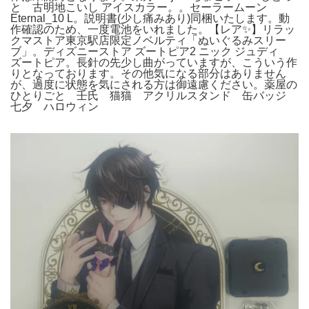
と 古明地こいし アイスカラー。。セーラームーン
Eternal_10 L。説明書(少し痛みあり)同梱いたします。動
作確認のため、一度電池をいれました。【レア✨】リラッ
クマストア東京駅店限定ノベルティ「ぬいぐるみスリー
ブ」。ディズニーストア ズートピア2 ニック ジュディ
ズートピア。長針の先少し曲がっていますが、こういう作
りとなっております。その他気になる部分はありません
が、過度に状態を気にされる方は御遠慮ください。薬屋の
ひとりごと 壬氏 猫猫 アクリルスタンド 缶バッジ
七夕 ハロウィン