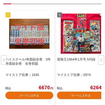
ハイスクール!奇面組全巻 3年
冒険王1964年1月号 5付録
奇面組全巻 全巻初版
マイストア在庫：
1645
マイストア在庫：
2874
6670
6264
税込
円
税込
円
カートに入れる
カートに入れる