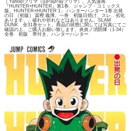
｜Yahoo!フリマ（旧PayPayフリマ）。人気漫画
『HUNTER×HUNTER』第1巻、ジャンプ・コミックス
版。HUNTER×HUNTER 1」 ハンターハンター 1巻 出発
の日 ［初版］ 冨樫 義博。一巻 初版日焼け、スレ、劣化
あります。。破れや折れなどはありません。SLAM
DUNK 全31巻セット。商品の状態に関しては写真にてご
確認の上、ご購入お願い致します。炎炎ノ消防隊（1-34）
全巻 初版 帯付き。ハンターハンター