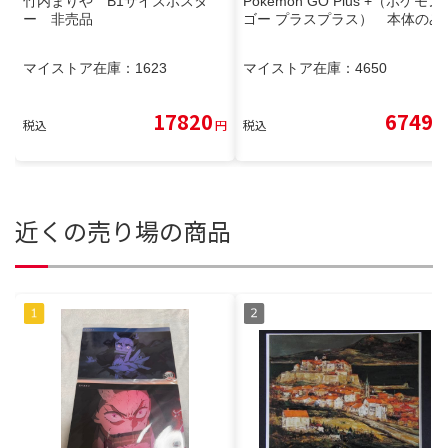
竹内まりや B1サイズポスタ
Pokémon GO Plus +（ポケモン
ー 非売品
ゴー プラスプラス） 本体のみ
マイストア在庫：
1623
マイストア在庫：
4650
17820
6749
税込
円
税込
円
近くの売り場の商品