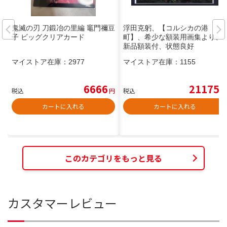
鬼滅の刃 刀鍛冶の里編 竈門禰豆
浮田克躬、【コルシカの港
子 ビッグクリアカード
町】、希少な額装用画集より、
新品額装付、状態良好
マイストア在庫：
2977
マイストア在庫：
1155
6666
21175
税込
円
税込
円
カートに入れる
カートに入れる
このカテゴリをもっと見る
カスタマーレビュー