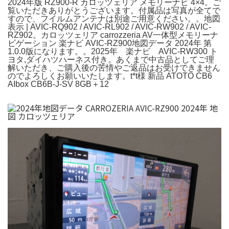
2024年版 RZ900-R カロッツェリア メモリーナビ 4×4。ご
覧いただきありがとうございます。付属品は写真が全てで
すので、フイルムアンテナは別途ご用意ください。。地図
表示 | AVIC-RQ902 / AVIC-RL902 / AVIC-RW902 / AVIC-
RZ902。カロッツェリア carrozzeria AV一体型メモリーナ
ビゲーション 楽ナビ AVIC-RZ900地図データ 2024年 第
1.0.0版になります。。2025年 楽ナビ AVIC-RW300 ト
ヨタ,ダイハツハーネス付き。あくまで中古品としてご理
解いただき、ご購入後の苦情やご返品はお受けできません
のでよろしくお願いいたします。t*t様 新品 ATOTO CB6
AIbox CB6B-J-SV 8GB＋12