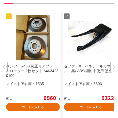
ベンツ w463 純正リアブレー
ゼファーΧ ハネテールカウ
キローター 2枚セット A463423
ル 黒/ ABS樹脂 未使用 塗立て
0100
マイストア在庫：
1535
マイストア在庫：
3603
6960
9222
税込
円
税込
円
カートに入れる
カートに入れる