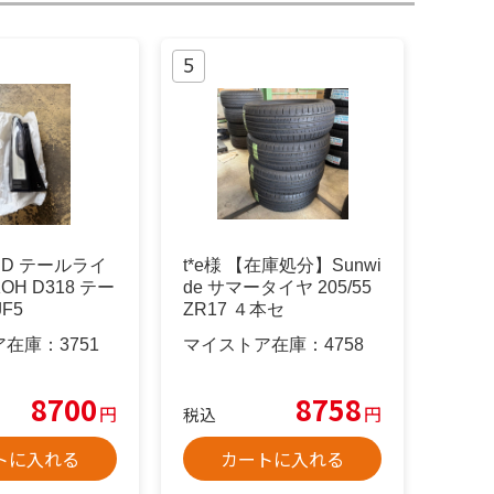
LED テールライ
t*e様 【在庫処分】Sunwi
OH D318 テー
de サマータイヤ 205/55
F5
ZR17 ４本セ
ア在庫：
3751
マイストア在庫：
4758
8700
8758
円
円
税込
トに入れる
カートに入れる