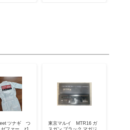
eet ツナギ つ
東京マルイ MTR16 ガ
x ゼファー z1
スガン ブラック マガジ