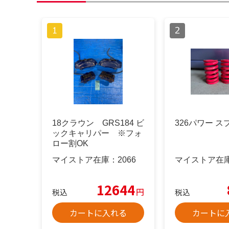
18クラウン GRS184 ビ
326パワー ス
ックキャリパー ※フォ
ロー割OK
マイストア在庫：
2066
マイストア在
12644
円
税込
税込
カートに入れる
カートに