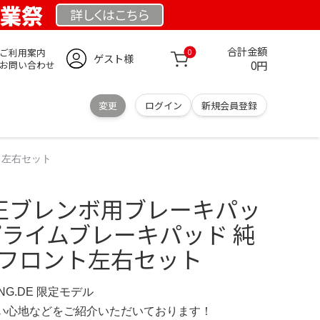
創業祭
詳しくは
こちら
合計金額
ご利用案内
0
ゲスト様
0円
お問い合わせ
変更
ログイン
新規会員登録
ト左右セット
純正ブレンボ用ブレーキパッ
プライムブレーキパッド 純
 フロント左右セット
UNG.DE 限定モデル
の使い心地などをご紹介いただいております！