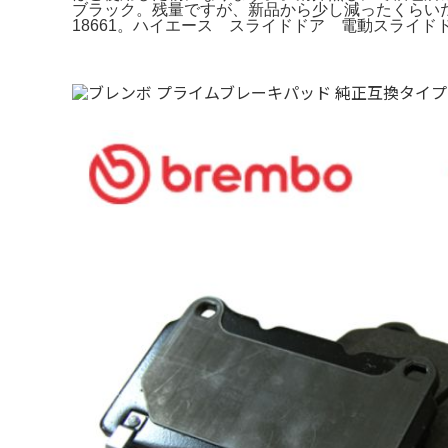
ブラック。残量ですが、新品から少し減ったくらいだと思
18661。ハイエース スライドドア 電動スライ