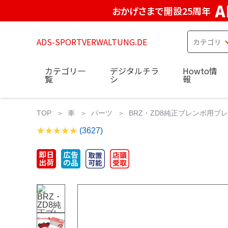
A
おかげさまで開設25周年
ADS-SPORTVERWALTUNG.DE
カテゴリ一
デジタルチラ
Howto情
覧
シ
報
TOP
車
パーツ
BRZ・ZD8純正ブレンボ用ブ
(3627)