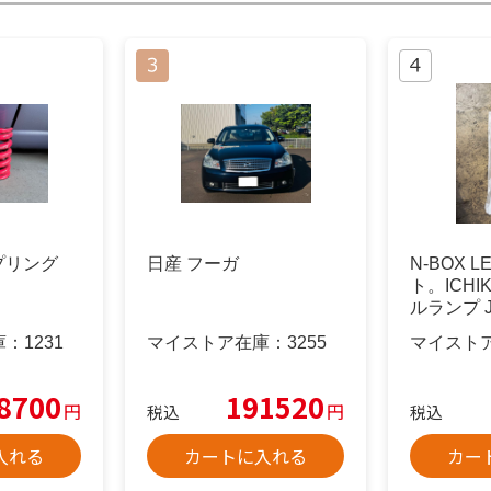
プリング
日産 フーガ
N-BOX 
ト。ICHIK
ルランプ J
庫：
1231
マイストア在庫：
3255
マイスト
8700
191520
円
円
税込
税込
入れる
カートに入れる
カー