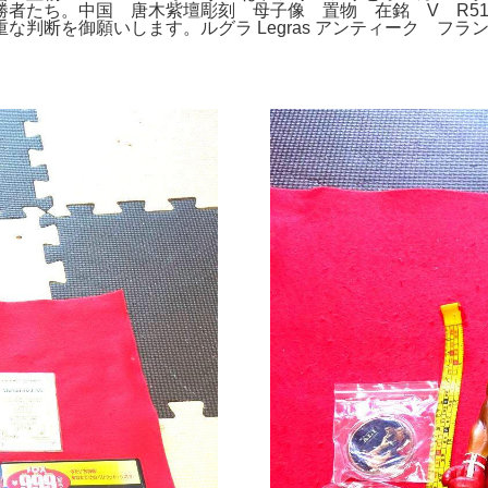
者たち。中国 唐木紫壇彫刻 母子像 置物 在銘 V R51
判断を御願いします。ルグラ Legras アンティーク フラ