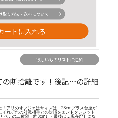
け取り方法・送料について
カートに入れる
欲しいものリストに追加
ての断捨離です！後記…の詳細
！アリのオブジェはサィズは、28cmプラス台座が
作品…それぞれの対戦相手との対談をエンドクレジット
ナベナの二種類（約3cm）・最後は…現在廃刊にな