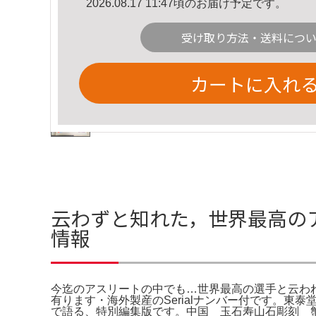
2026.08.17 11:47頃のお届け予定です。
受け取り方法・送料につ
カートに入れ
云わずと知れた，世界最高の
情報
今迄のアスリートの中でも…世界最高の選手と云わ
有ります・海外製産のSerialナンバー付です。東
で語る、特別編集版です。中国 玉石寿山石彫刻 蟹