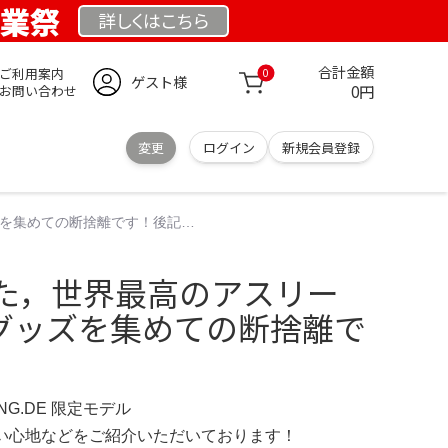
創業祭
詳しくは
こちら
合計金額
ご利用案内
0
ゲスト様
0円
お問い合わせ
変更
ログイン
新規会員登録
を集めての断捨離です！後記…
た，世界最高のアスリー
グッズを集めての断捨離で
UNG.DE 限定モデル
の使い心地などをご紹介いただいております！