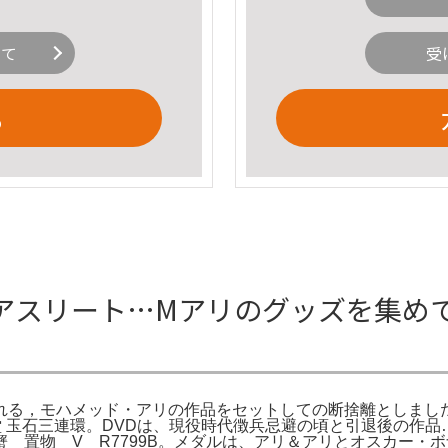
いて
受
る
アスリート…Mアリのグッズを集め
れる，モハメッド・アリの作品をセットしての断捨離としました
泰堂 玉石三連環。DVDは、現役時代徴兵忌避の頃と引退後の
 置物 V R7799B。メダルは、アリ＆アリとオスカー・ボ