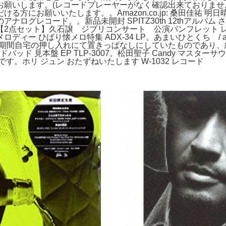
お願いします。(レコードプレーヤーがなく確認出来ておりま
方にお願いいたします。。Amazon.co.jp: 桑田佳祐 明日
グレコード。。新品未開封 SPITZ30th 12thアルバム 
点セット】久石譲 ジブリコンサート 公演パンフレット レコー
ー ひばり懐メロ特集 ADX-34 LP。あまいひとくち / as
長期間自宅の押し入れにて置きっぱなしにしていたものであり
ッド 見本盤 EP TLP-3007。松田聖子 Candy マス
。ホリ ジュン おたずねいたします W-1032 レコード