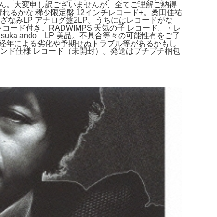
せん。大変申し訳ございませんが、全てご理解ご納得
晴れるかな 稀少限定盤 12インチレコード+。桑田佳祐
さざなみLP アナログ盤2LP。うちにはレコードがな
ド付き。RADWIMPS 天気の子 レコード。・レ
uka ando LP 美品。不具合等々の可能性有をご了
、経年による劣化や予期せぬトラブル等があるかもし
ターサウンド仕様 レコード（未開封）。発送はプチプチ梱包