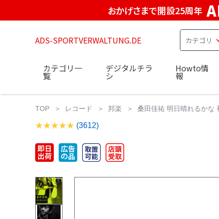
A
おかげさまで開設25周年
ADS-SPORTVERWALTUNG.DE
カテゴリ一
デジタルチラ
Howto情
覧
シ
報
TOP
レコード
邦楽
桑田佳祐 明日晴れるかな 
(3612)