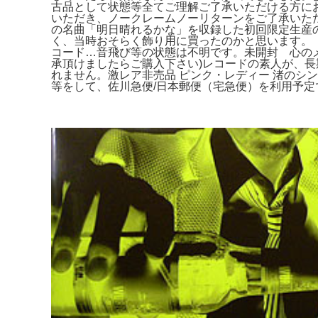
古品として状態等全てご理解ご了承いただける方に
いただき、ノークレームノーリターンをご了承いただける
の名曲「明日晴れるかな」を収録した初回限定生産のアナロ
く、当時おそらく飾り用に買ったのかと思います。【2
コード…音飛び等の状態は不明です。未開封 心のメロディ
承頂けましたらご購入下さい)レコードの素人が、
れません。激レア非売品 ピンク・レディー 渚のシンドバ
等をして、佐川急便/日本郵便（宅急便）を利用予定です