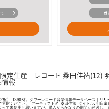
いて
受
る
限定生産 レコード 桑田佳祐(12)
細情報
ログ盤】 -DJ機材。タワーレコード音楽情報データベース｜リリース
ください。- アーティスト名: 桑田佳祐- タイトル: 明日晴
よって未使用と思いますが、購入からかなりの期間が経過し、