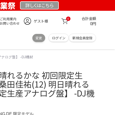
創業祭
詳しくは
こちら
合計金額
ご利用案内
0
ゲスト様
0円
お問い合わせ
変更
ログイン
新規会員登録
ナログ盤】 -DJ機材
日晴れるかな 初回限定生
桑田佳祐(12) 明日晴れる
定生産アナログ盤】 -DJ機
UNG.DE 限定モデル