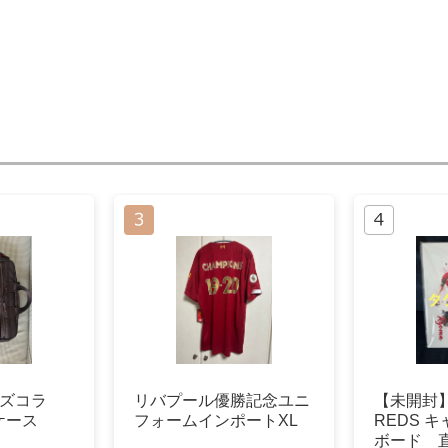
ッズコラ
リバプール優勝記念ユニ
【未開封】
ケース
フォームインポートXL
REDS 
ボード 