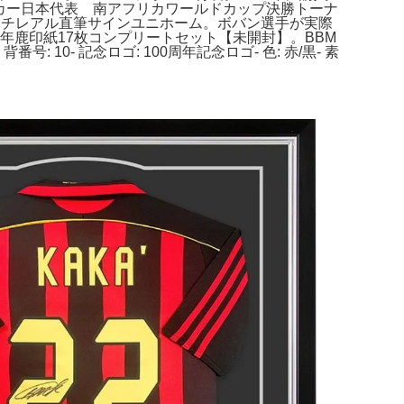
ッカー日本代表 南アフリカワールドカップ決勝トーナ
。モドリッチレアル直筆サインユニホーム。ボバン選手が実際
年鹿印紙17枚コンプリートセット【未開封】。BBM
号: 10- 記念ロゴ: 100周年記念ロゴ- 色: 赤/黒- 素