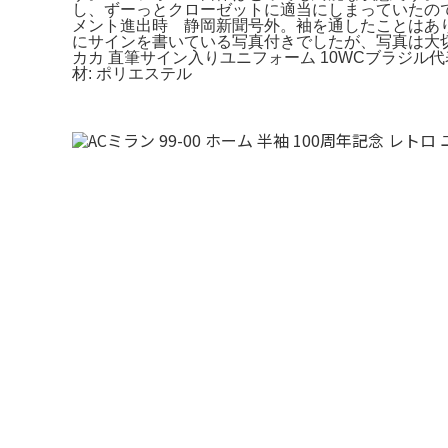
し、ずーっとクローゼットに適当にしまっていたので
メント進出時 静岡新聞号外。袖を通したことはありません。
にサインを書いている写真付きでしたが、写真は大切
カカ 直筆サイン入りユニフォーム 10WCブラジル代表。- チー
材: ポリエステル