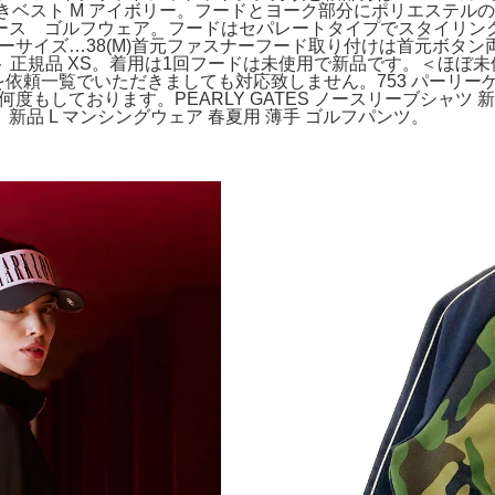
ド付きベスト M アイボリー。フードとヨーク部分にポリエステ
 ゴルフウェア。フードはセパレートタイプでスタイリングの変
レーサイズ…38(M)首元ファスナーフード取り付けは首元ボタ
 正規品 XS。着用は1回フードは未使用で新品です。＜ほぼ未使
依頼一覧でいただきましても対応致しません。753 パーリーゲイツ
何度もしております。PEARLY GATES ノースリーブシャ
品 L マンシングウェア 春夏用 薄手 ゴルフパンツ。