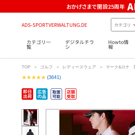
A
おかげさまで開設25周年
ADS-SPORTVERWALTUNG.DE
カテゴリ一
デジタルチラ
Howto情
覧
シ
報
TOP
ゴルフ
レディースウェア
マーク&ロナ 防
(3641)