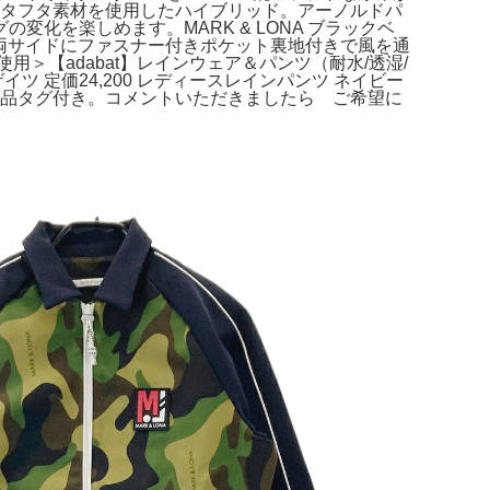
ルのタフタ素材を使用したハイブリッド。アーノルドパ
化を楽しめます。MARK & LONA ブラックベ
ン両サイドにファスナー付きポケット裏地付きで風を通
用＞【adabat】レインウェア＆パンツ（耐水/透湿/
 定価24,200 レディースレインパンツ ネイビー
ツ 新品タグ付き。コメントいただきましたら ご希望に