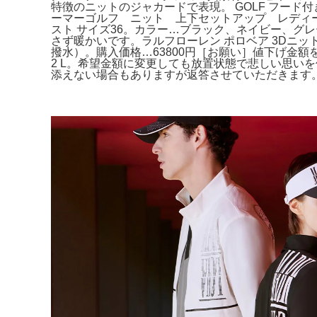
特徴のニットのジャカードで表現。 GOLF フー
ーマーゴルフ ニット 上下セットアップ レディース
スト サイズ36。カラー…ブラック、ネイビー、グ
さず暖かいです。ラルフローレン ポロベア 3Dニット
撥水）。購入価格…63800円［お願い］値下げ金額を
2 L。希望金額に変更しても放置状態で悲しい思いを
添えない場合もありますが返答させていただきます。新