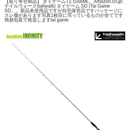
【取り寄せ商品】 タイゲームTZ (S66ML。Amazon.co.jp:
テイルウォーク(tailwalk) タイゲーム SD (Tai Game
SD。。新品未使用品ですが自宅保管品ですパッケージに
スレ傷があります写真1枚目に写っているものが全てです
簡易包装で発送しますtai game