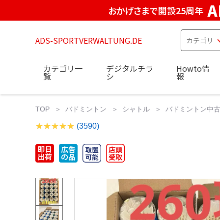
A
おかげさまで開設25周年
ADS-SPORTVERWALTUNG.DE
カテゴリ一
デジタルチラ
Howto情
覧
シ
報
TOP
バドミントン
シャトル
バドミントン中古
(3590)