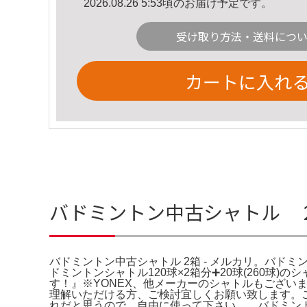
2026.08.26 5:53頃のお届け予定です。
受け取り方法・送料につ
カートに入れ
バドミントン中古シャトル ２
バドミントン中古シャトル 2箱 - メルカリ。バドミント
ドミントンシャトル120球×2箱分➕20球(260
す！』※YONEX、他メーカーのシャトルもござ
理解いただける方、ご検討宜しくお願い致します。
れだと思うので、自由に使って下さい。。バドミントン シ