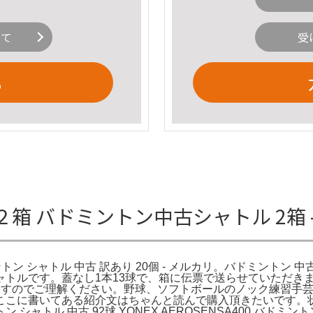
いて
受
る
箱 バドミントン中古シャトル 2箱 
ン シャトル 中古 訳あり 20個 - メルカリ。バドミントン 中古
球)のシャトルです。蓋なし1本13球で、箱に伝票で送らせていた
いますのでご理解ください。野球、ソフトボールのノック練習手
ここに書いてある紹介文はちゃんと読んで購入頂きたいです。
ャトル 中古 92球 YONEX AEROSENSA400 バド