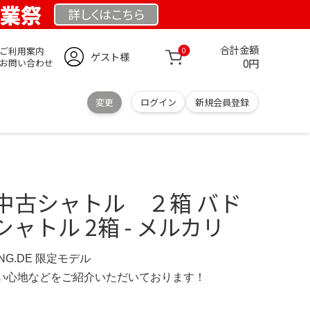
創業祭
詳しくは
こちら
合計金額
ご利用案内
0
ゲスト様
0円
お問い合わせ
変更
ログイン
新規会員登録
中古シャトル ２箱 バド
ャトル 2箱 - メルカリ
UNG.DE 限定モデル
の使い心地などをご紹介いただいております！