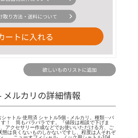
け取り方法・送料について
カートに入れる
欲しいものリストに追加
- メルカリの詳細情報
シャトル 使用済 シャトル5個 - メルカリ。種類···バ
だきます！ 筒もバラバラです。『値段は相談で下げま
芸、アクセサリー作成などでお使いいただける方、ご
状態は良くないものしかないですし、程度は人それぞ
ミントン。。ニューオフィシャル ノック用シャトル104