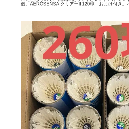
個。AEROSENSA クリアーII 120球 おまけ付き。