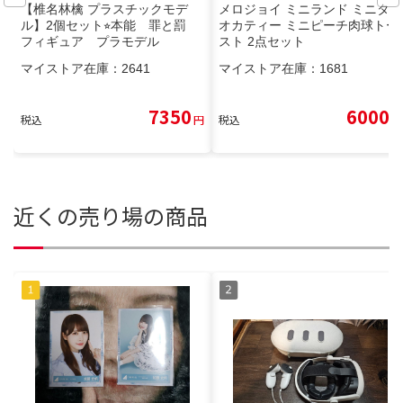
【椎名林檎 プラスチックモデ
メロジョイ ミニランド ミニタピ
ル】2個セット⭐︎本能 罪と罰
オカティー ミニピーチ肉球トー
フィギュア プラモデル
スト 2点セット
マイストア在庫：
2641
マイストア在庫：
1681
7350
6000
税込
円
税込
円
近くの売り場の商品