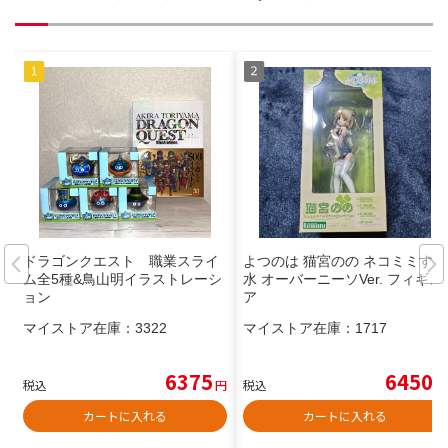
ドラゴンクエスト 職業スライ
よつのは 猫宮のの ネコミミすく
ム全5種&鳥山明イラストレーシ
水 オーバーニーソVer. フィギュ
ョン
ア
マイストア在庫：
3322
マイストア在庫：
1717
6375
6450
税込
円
税込
円
カートに入れる
カートに入れる