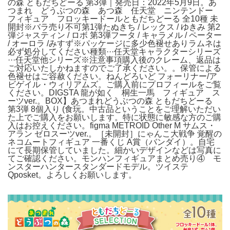
の森 ともだちどーる 第3弾｜発売日：2022年5月9日。あ
つまれ どうぶつの森 あつ森 任天堂 ニンテンドー
フィギュア フロッキードールともだちどーる 全10種 未
開封※バラ売り不可第1弾たぬきち / レックス / ゆきみ 第2
弾ジャスティン / ロボ 第3弾フータ / キャラメル / ペーター
/ オーロラ /みすず※パッケージに多少色褪せありラムネは
必ず処分してください種類···任天堂キャラクターシリーズ
···任天堂他シリーズ※注意事項購入後のクレーム、返品は
ご対応いたしかねますのでご了承ください。。保管による
色褪せはご容赦ください。ねんどろいど フォーリナー/ア
ビゲイル・ウィリアムズ。ご購入前にプロフィールをご覧
ください。DIGSTA 龍が如く 桐生一馬 フィギュア ス
ーツver.。BOX】あつまれどうぶつの森 ともだちどーる
第3弾 8個入り (食玩。中古品ということをご理解いただい
た上でご購入をお願いします。特に状態に敏感な方のご購
入はお控えください。figma METROID Other M サムス・
アラン ゼロスーツver.。［未開封］にゃんこ大戦争 覚醒の
ネコムートフィギュア 一番くじ A賞（バンダイ）。自宅
にて長期保管していました。細かいデザインなどは写真に
てご確認ください。モンハンフィギュアまとめ売り④ モ
ンスターハンタースタンダードモデル。ツイステ
Qposket。よろしくお願いします。