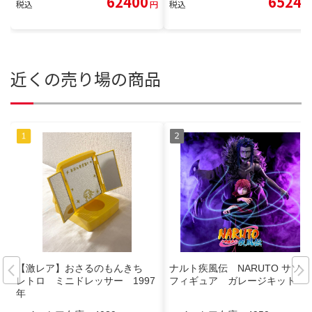
62400
6524
税込
円
税込
円
近くの売り場の商品
【激レア】おさるのもんきち
ナルト疾風伝 NARUTO サソリ
レトロ ミニドレッサー 1997
フィギュア ガレージキット
年