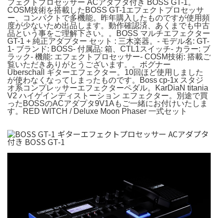
フェクトプロセッサー ACアダプタ付き BOSS GT-1。
COSM技術を搭載したBOSS GT-1エフェクトプロセッサ
ー、コンパクトで多機能。昨年購入したものですが使用頻
度が少ないため出品します。動作確認済、あくまでも中古
品という事をご理解下さい。。BOSS マルチエフェクター
GT-1 + 純正アダプター セット : 三木楽器。- モデル名: GT-
1- ブランド: BOSS- 付属品: 箱、CTL1スイッチ- カラー: ブ
ラック- 機能: エフェクトプロセッサー- COSM技術: 搭載ご
覧いただきありがとうございます。。ボグナー
Überschall ギターエフェクター。10回ほど使用しました
が使わなくなってしまったものです。Boss cp-1x スタジ
オ系コンプレッサーエフェクターペダル。KarDiaN titania
V2 ハイゲインディストーション エフェクター。別途で買
ったBOSSのACアダプタ9V1Aもご一緒にお付けいたしま
す。RED WITCH / Deluxe Moon Phaser 一式セット