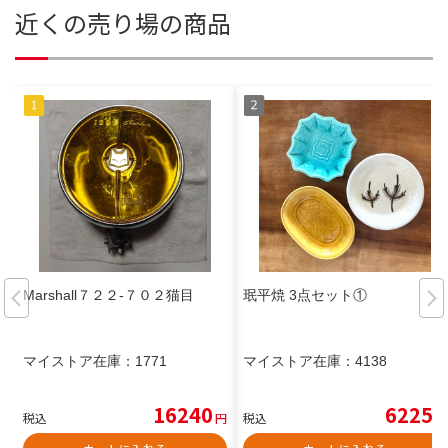
近くの売り場の商品
Marshall７２２-７０２猫目
珉平焼 3点セット①
マイストア在庫：
1771
マイストア在庫：
4138
16240
6225
税込
円
税込
円