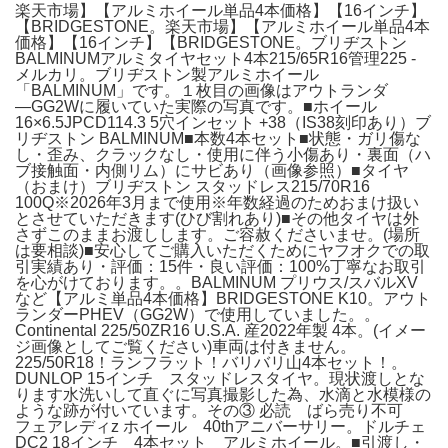
楽天市場】【アルミホイール単品4本価格】【16インチ】
【BRIDGESTONE。楽天市場】【アルミホイール単品4本
価格】【16インチ】【BRIDGESTONE。ブリヂストン
BALMINUMアルミタイヤセット4本215/65R16管理225 -
メルカリ。ブリヂストン製アルミホイール
「BALMINUM」です。１枚目の画像はアウトランダ
―GG2Wに履いていた実際の写真です。■ホイール
16×6.5JPCD114.3 5穴インセット +38（IS38刻印あり）ブ
リヂストン BALMINUM■本数4本セット■状態・ガリ傷な
し・歪み、クラックなし・使用に伴う小傷あり・裏面（ハ
ブ接触面・内側リム）にサビあり（画像参照）■タイヤ
（おまけ）ブリヂストン スタッドレス215/70R16
100Q※2026年3月まで使用※年数経過のためおまけ扱い
とさせていただきます(ひび割れあり)■その他タイヤは外
さずこのままお渡しします。ご容赦くださいませ。(場所
は要相談)■安心してご購入いただくためにヤフオクでの取
引実績あり・評価：15件・良い評価：100%丁寧なお取引
を心がけております。。BALMINUM プリウス/スバルXV
など【アルミ単品4本価格】BRIDGESTONE K10。アウト
ランダーPHEV（GG2W）で使用していました。。
Continental 225/50ZR16 U.S.A. 産2022年製 4本。(イメー
ジ画像としてご覧ください)車両は付きません。
225/50R18！ランフラット！バリバリ山4本セット！。
DUNLOP 15インチ スタッドレスタイヤ。現状渡しとな
ります水洗いして直ぐに写真撮影した為、水滴と水模様の
ような跡が付いています。その③ 必読 ばら売り不可
フェアレディz ホイール 40thアニバーサリー。ドルチェ
DC2 18インチ 4本セット アルミホイール。■引渡し・