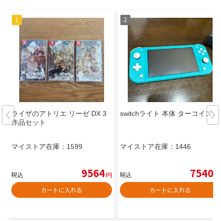
ライザのアトリエ リーゼ DX 3
switchライト 本体 ターコイズ
作品セット
マイストア在庫：
1599
マイストア在庫：
1446
9564
7540
税込
円
税込
円
カートに入れる
カートに入れる