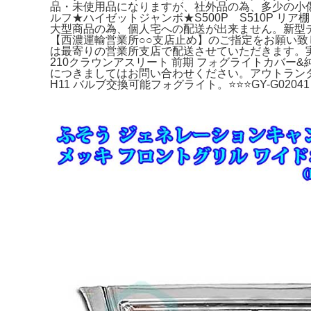
品・未使用品になりますが、社外品の為、多少の小傷
ルフ★ハイゼットジャンボ★S500P S510P リ
大型商品の為、個人宅への配送が出来ません。新型デ
【西濃運輸営業所○○支店止め】のご指定をお願い致し
は最寄りの営業所支店で配送させていただきます。実測世
210クラウンアスリート 前期 フォグライトカバー&
につきましてはお問い合わせください。アウトランダー 
H11 バルブ交換可能フォグライト。⭐️⭐️⭐️GY-G02041