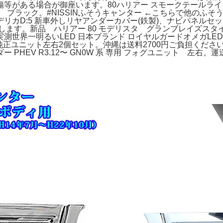
等がある場合が御座います。80ハリアー スモークテールライ
ア棚 ブラック。#NISSINふそうキャンター ←こちらで他のふ
リカD:5 新車外しリヤアンダーカバー(鉄製)、ナビパネル
ます。新品 ハリアー 80 モデリスタ グランブレイズスタイ
界一明るいLED 日本ブランド ロイヤルガードオメガLED。※
純正ユニット左右2個セット。沖縄は送料2700円ご負担ください。
PHEV R3.12〜 GN0W 系 専用 フォグユニット 左