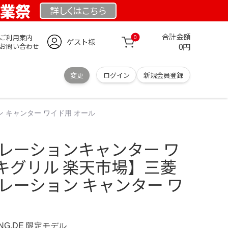
創業祭
詳しくは
こちら
合計金額
ご利用案内
0
ゲスト様
0円
お問い合わせ
変更
ログイン
新規会員登録
 キャンター ワイド用 オール
ネレーションキャンター ワ
キグリル 楽天市場】三菱
レーション キャンター ワ
UNG.DE 限定モデル