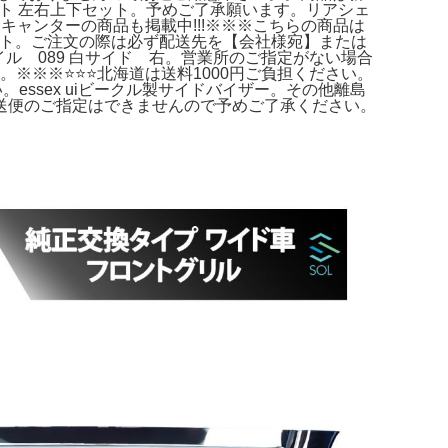
ト 左右上下セット。予めご了承願います。リアシェ
そうキャンターの商品も掲載中!!!※※※こちらの商品は
セット。ご注文の際は必ず配送先を【会社様宛】または
ル 089 白サイド 右。営業所のご指定がない場合
※※⭐️⭐️⭐️北海道は送料1000円ご負担ください。
essex uiビークル製サイドバイザー。その他離島
右。運送便のご指定はできませんので予めご了承ください。