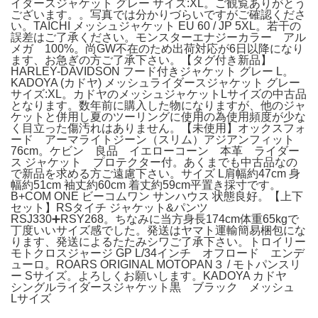
イダースジャケット グレー サイズ:XL。ご観覧ありがとう
ございます。。写真では分かりづらいですがご確認くださ
い。TAICHI メッシュジャケット EU 60 / JP 5XL。若干の
誤差はご了承ください。モンスターエナジーカラー アル
メガ 100%。尚GW不在のため出荷対応が6日以降になり
ます、お急ぎの方ご了承下さい。【タグ付き新品】
HARLEY-DAVIDSON フード付きジャケット グレー L。
KADOYA (カドヤ) メッシュライダースジャケット グレー
サイズ:XL。カドヤのメッシュジャケットLサイズの中古品
となります。数年前に購入した物になりますが、他のジャ
ケットと併用し夏のツーリングに使用の為使用頻度が少な
く目立った傷汚れはありません。【未使用】オックスフォ
ード アーマライトジーン（スリム）アジアンフィット
76cm。ケビン 良品 イエローコーン 本革 ライダー
ス ジャケット プロテクター付。あくまでも中古品なの
で新品を求める方ご遠慮下さい。サイズ L肩幅約47cm 身
幅約51cm 袖丈約60cm 着丈約59cm平置き採寸です。
B+COM ONE ビーコムワン サンハウス 状態良好。【上下
セット】RSタイチ ジャケット&パンツ
RSJ330➕RSY268。ちなみに当方身長174cm体重65kgで
丁度いいサイズ感でした。発送はヤマト運輸簡易梱包にな
ります、発送によるたたみシワご了承下さい。トロイリー
モトクロスジャージ GP L/34インチ オフロード エンデ
ューロ。ROARS ORIGINAL MOTOPAN３ / モトパンスリ
ー Sサイズ。よろしくお願いします。KADOYA カドヤ
シングルライダースジャケット黒 ブラック メッシュ
Lサイズ