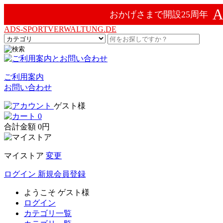
A
おかげさまで開設25周年
ADS-SPORTVERWALTUNG.DE
ご利用案内
お問い合わせ
ゲスト様
0
合計金額
0円
マイストア
変更
ログイン
新規会員登録
ようこそ
ゲスト様
ログイン
カテゴリ一覧