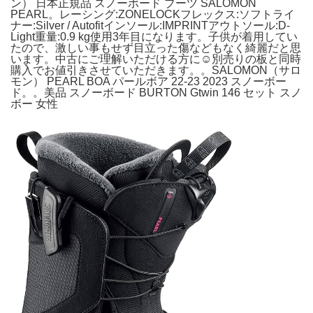
ン） 日本正規品 スノーボード ブーツ SALOMON
PEARL。レーシング:ZONELOCKフレックス:ソフトライ
ナー:Silver / Autofitインソール:IMPRINTアウトソール:D-
Light重量:0.9 kg使用3年目になります。子供が着用してい
たので、激しい事もせず目立った傷などもなく綺麗だと思
います。中古にご理解いただける方に☺︎別売りの板と同時
購入でお値引きさせていただきます。。SALOMON（サロ
モン） PEARL BOA パールボア 22-23 2023 スノーボー
ド。。美品 スノーボード BURTON Gtwin 146 セット スノ
ボー 女性