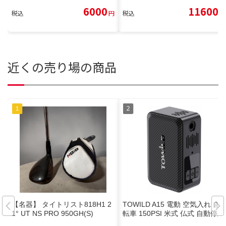
6000
11600
税込
円
税込
円
近くの売り場の商品
【名器】 タイトリスト818H1 2
TOWILD A15 電動 空気入れ 自
1° UT NS PRO 950GH(S)
転車 150PSI 米式 仏式 自動停止